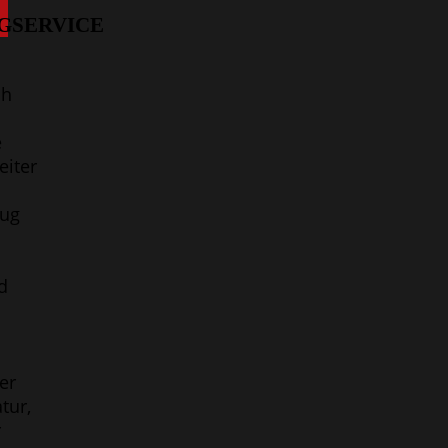
GSERVICE
ch
e
eiter
eug
d
er
tur,
r