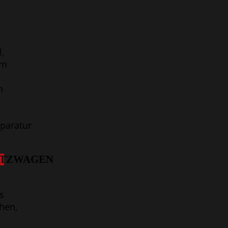
,
em
h
paratur
ATZWAGEN
s
hen,