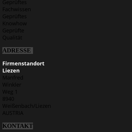
Geprüftes
Fachwissen
Geprüftes
Knowhow
Geprüfte
Qualität
ADRESSE
Firmenstandort
Liezen
Manfred
Winkler
Weg 1
8940
Weißenbach/Liezen
AUSTRIA
KONTAKT