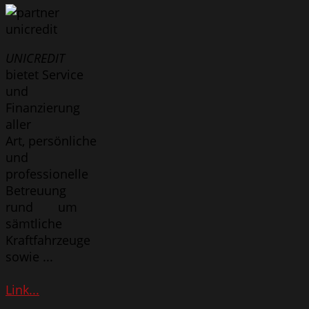
UNICREDIT
bietet Service
und
Finanzierung
aller
Art, persönliche
und
professionelle
Betreuung
rund um
sämtliche
Kraftfahrzeuge
sowie
...
Link...