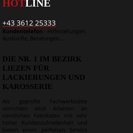
HOT
LINE
+43 3612 25333
Kundentelefon
- Hilfestellungen,
Auskünfte, Beratungen,...
DIE NR. 1 IM BEZIRK
LIEZEN FÜR
LACKIERUNGEN UND
KAROSSERIE
Als geprüfte Fachwerkstätte
verrichten wird Arbeiten an
sämtlichen Fabrikaten mit sehr
hoher Kundenzufriedenheit und
bieten einen perfekten Service