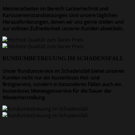
Meisterarbeiten im Bereich Lackiertechnik und
Karosserieinstandsetzungen sind unsere täglichen
Herausforderungen, denen wir uns gerne stellen und
zur vollsten Zufriedenheit unserer Kunden abwickeln.
RUNDUMBETREUUNG IM SCHADENSFALL
Unser Rundumservice im Schadensfall bietet unseren
Kunden nicht nur ein kostenloses Hol- und
Bringservice, sondern in besonderen Fällen auch ein
kostenloses Mietwagenservice für die Dauer der
Wiederherstellung.